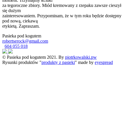
moment. Trzymajmy kciuki
za tegoroczne zbiory. Miód kremowany z rzepaku zawsze cieszył
się dużym
zainteresowaniem. Przypominam, że w tym roku będzie dostępny
pod nową, ciekawą
etykietą. Zapraszam.
Pasieka pod kogutem
robertserock@gmail.com
604 055 018
© Pasieka pod kogutem 2021. By
piotrkowalski.pw
Rysunki produktów "
produkty z pasieki
" made by
eyespread